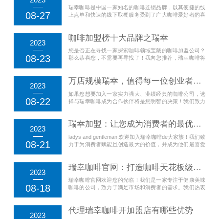
瑞幸咖啡是中国一家知名的咖啡连锁品牌，以其便捷的线
08-27
上点单和快速的线下取餐服务受到了广大咖啡爱好者的喜
爱。无论你是咖啡新手还是老司机...
咖啡加盟榜十大品牌之瑞幸
2023
您是否正在寻找一家探索咖啡领域宝藏的咖啡加盟公司？
08-23
那么恭喜您，不需要再寻找了！我向您推荐，瑞幸咖啡将
是您最理想的选择！ 咖啡，早已...
万店规模瑞幸，值得每一位创业者加入！
2023
如果您想要加入一家实力强大、业绩经典的咖啡公司，选
08-22
择与瑞幸咖啡成为合作伙伴将是您明智的决策！我们致力
于为消费者提供高质量的咖啡产品...
瑞幸加盟：让您成为消费者的最优选择！
2023
ladys and gentleman,欢迎加入瑞幸咖啡de大家族！我们致
08-21
力于为消费者赋能且创造最大的价值，并成为他们最喜爱
的国潮咖啡品牌。我们将持续改进产品...
瑞幸咖啡官网：打造咖啡天花板级味蕾享受
2023
瑞幸咖啡官网欢迎您的光临！我们是一家专注于健康美味
08-18
咖啡的公司，致力于满足市场和消费者的需求。我们热衷
于为您提供最优质、最美味的咖啡...
代理瑞幸咖啡开加盟店有哪些优势
2023