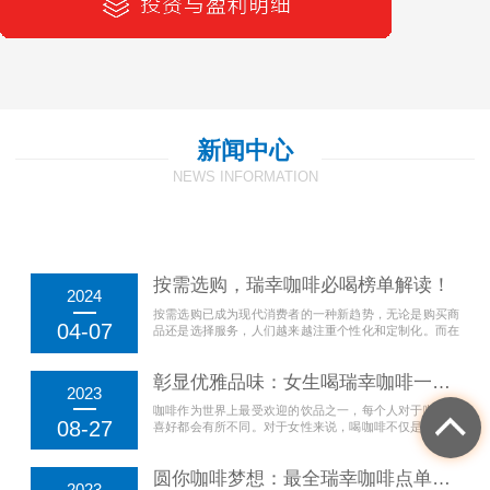
新闻中心
NEWS INFORMATION
按需选购，瑞幸咖啡必喝榜单解读！
2024
按需选购已成为现代消费者的一种新趋势，无论是购买商
04-07
品还是选择服务，人们越来越注重个性化和定制化。而在
饮品领域，瑞幸咖啡必喝榜单成为...
彰显优雅品味：女生喝瑞幸咖啡一般偏爱哪些口
2023
咖啡作为世界上最受欢迎的饮品之一，每个人对于咖啡的
08-27
喜好都会有所不同。对于女性来说，喝咖啡不仅是享受香
浓的口感，更是展现自己优雅品味...
圆你咖啡梦想：最全瑞幸咖啡点单攻略
2023