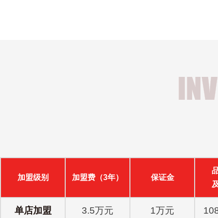
加盟级别
加盟费（3年）
保证金
单店加盟
3.5万元
1万元
10